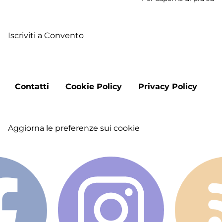
C
di
Iscriviti a Convento
S
Fr
Footer
Contatti
Cookie Policy
Privacy Policy
menu
Aggiorna le preferenze sui cookie