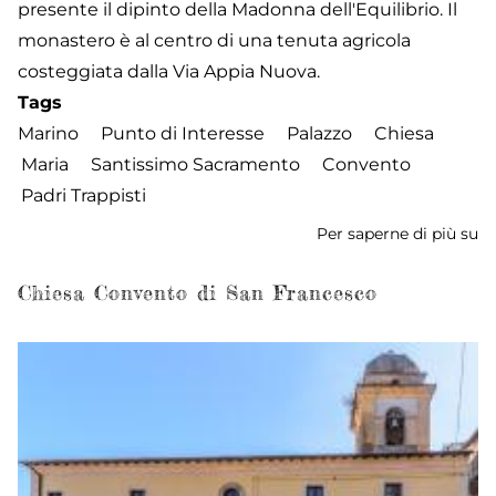
presente il dipinto della Madonna dell'Equilibrio. Il
monastero è al centro di una tenuta agricola
costeggiata dalla Via Appia Nuova.
Tags
Marino
Punto di Interesse
Palazzo
Chiesa
Maria
Santissimo Sacramento
Convento
Padri Trappisti
Per saperne di più su
Ch
di
No
Chiesa Convento di San Francesco
Si
de
sa
S