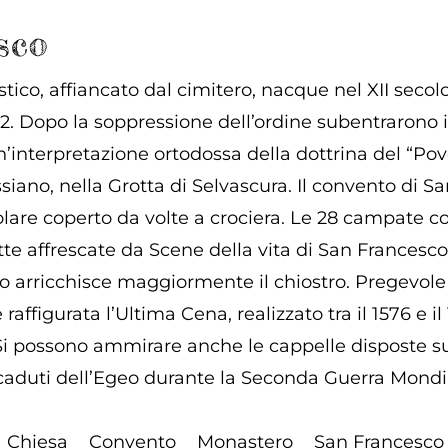
sco
ico, affiancato dal cimitero, nacque nel XII secolo 
12. Dopo la soppressione dell’ordine subentrarono i 
interpretazione ortodossa della dottrina del “Pove
siano, nella Grotta di Selvascura. Il convento di S
are coperto da volte a crociera. Le 28 campate con
tte affrescate da Scene della vita di San Francesco
o arricchisce maggiormente il chiostro. Pregevol
 raffigurata l’Ultima Cena, realizzato tra il 1576 e i
. Si possono ammirare anche le cappelle disposte s
i caduti dell’Egeo durante la Seconda Guerra Mondi
Chiesa
Convento
Monastero
San Francesco