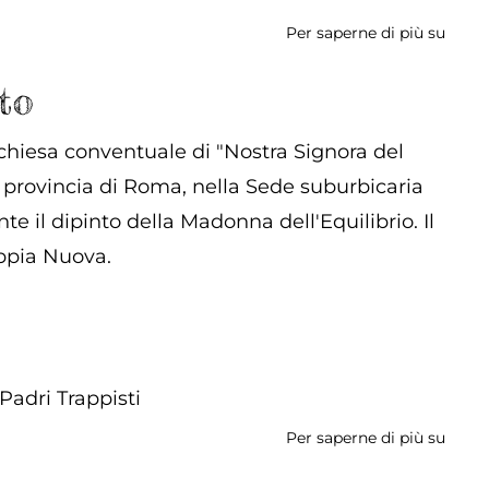
Per saperne di più su
Conv
di
San
to
Franc
 chiesa conventuale di "Nostra Signora del
 provincia di Roma, nella Sede suburbicaria
te il dipinto della Madonna dell'Equilibrio. Il
Appia Nuova.
Padri Trappisti
Per saperne di più su
Chies
di