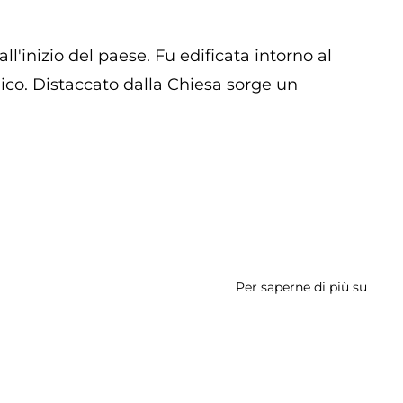
Nostr
Signo
del
l'inizio del paese. Fu edificata intorno al
santi
co. Distaccato dalla Chiesa sorge un
Sacr
Per saperne di più su
Chies
Conv
di
San
Franc