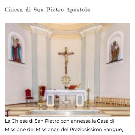
di
S
Chiesa di San Pietro Apostolo
Gi
Ba
La Chiesa di San Pietro con annessa la Casa di
Missione dei Missionari del Preziosissimo Sangue,