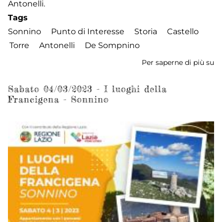
Antonelli.
Tags
Sonnino
Punto di Interesse
Storia
Castello
Torre
Antonelli
De Sompnino
Per saperne di più su
Ca
-
To
Sabato 04/03/2023 - I luoghi della
Francigena - Sonnino
de
An