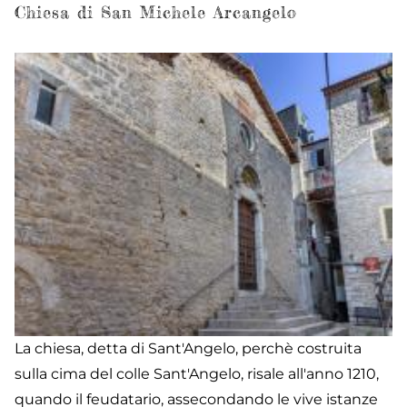
S
Chiesa di San Michele Arcangelo
Pi
Ap
La chiesa, detta di Sant'Angelo, perchè costruita
sulla cima del colle Sant'Angelo, risale all'anno 1210,
quando il feudatario, assecondando le vive istanze