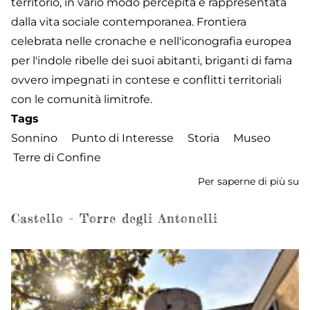
territorio, in vario modo percepita e rappresentata
dalla vita sociale contemporanea. Frontiera
celebrata nelle cronache e nell'iconografia europea
per l'indole ribelle dei suoi abitanti, briganti di fama
ovvero impegnati in contese e conflitti territoriali
con le comunità limitrofe.
Tags
Sonnino
Punto di Interesse
Storia
Museo
Terre di Confine
Per saperne di più su
M
Te
di
Castello - Torre degli Antonelli
Co