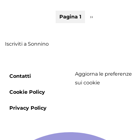
04
-
Paginazione
Pagina 1
Pagina
››
I
successiva
lu
de
Fr
Iscriviti a Sonnino
-
S
Aggiorna le preferenze
Footer
Contatti
sui cookie
menu
Cookie Policy
Privacy Policy