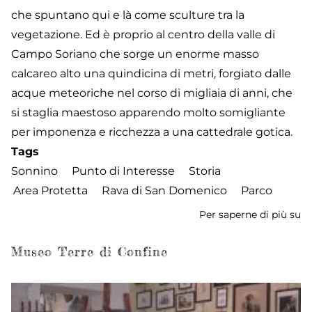
che spuntano qui e là come sculture tra la
vegetazione. Ed è proprio al centro della valle di
Campo Soriano che sorge un enorme masso
calcareo alto una quindicina di metri, forgiato dalle
acque meteoriche nel corso di migliaia di anni, che
si staglia maestoso apparendo molto somigliante
per imponenza e ricchezza a una cattedrale gotica.
Tags
Sonnino
Punto di Interesse
Storia
Area Protetta
Rava di San Domenico
Parco
Per saperne di più su
M
Na
C
Museo Terre di Confine
So