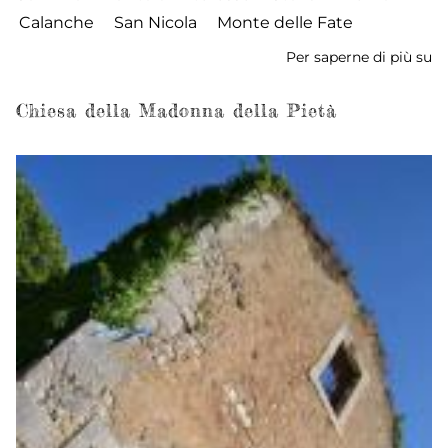
Calanche
San Nicola
Monte delle Fate
Per saperne di più su
E
e
Ca
Chiesa della Madonna della Pietà
di
S
Ni
al
Ce