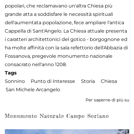
popolari, che reclamavano un'altra Chiesa più
grande atta a soddisfare le necessità spirituali
dell'aumentata popolazione, fece ampliare l'antica
Cappella di Sant'Angelo. La Chiesa attuale presenta
i caratteri architettonici del gotico - borgognone ed
ha molte affinità con la sala refettorio dell'Abbazia di
Fossanova, pregevole monumento nazionale
consacrato nell'anno 1208.
Tags
Sonnino
Punto di Interesse
Storia
Chiesa
San Michele Arcangelo
Per saperne di più su
Ch
di
S
Monumento Naturale Campo Soriano
Mi
Ar