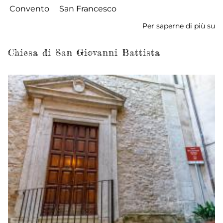
Convento
San Francesco
Per saperne di più su
Ch
C
di
Chiesa di San Giovanni Battista
S
Fr