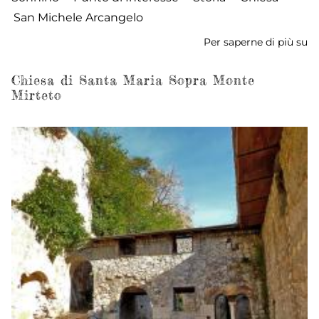
San Michele Arcangelo
Per saperne di più su
Ch
di
S
Chiesa di Santa Maria Sopra Monte
Mirteto
Mi
Ar