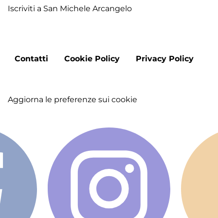
Iscriviti a San Michele Arcangelo
Ma
So
M
Mi
Footer
Contatti
Cookie Policy
Privacy Policy
menu
Aggiorna le preferenze sui cookie