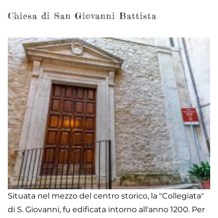
di
S
Chiesa di San Giovanni Battista
Gi
Ba
Situata nel mezzo del centro storico, la "Collegiata"
di S. Giovanni, fu edificata intorno all'anno 1200. Per