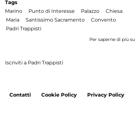
Tags
Marino
Punto di Interesse
Palazzo
Chiesa
Maria
Santissimo Sacramento
Convento
Padri Trappisti
Per saperne di più su
Ch
di
No
Iscriviti a Padri Trappisti
Si
de
sa
S
Footer
Contatti
Cookie Policy
Privacy Policy
menu
Aggiorna le preferenze sui cookie