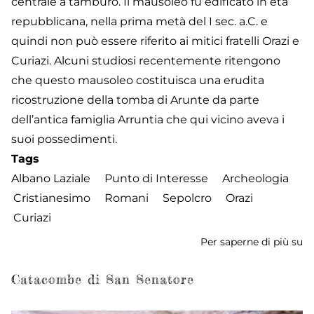
centrale a tamburo. Il mausoleo fu edificato in età
repubblicana, nella prima metà del I sec. a.C. e
quindi non può essere riferito ai mitici fratelli Orazi e
Curiazi. Alcuni studiosi recentemente ritengono
che questo mausoleo costituisca una erudita
ricostruzione della tomba di Arunte da parte
dell’antica famiglia Arruntia che qui vicino aveva i
suoi possedimenti.
Tags
Albano Laziale
Punto di Interesse
Archeologia
Cristianesimo
Romani
Sepolcro
Orazi
Curiazi
Per saperne di più su
Se
de
Or
Catacombe di San Senatore
e
Cu