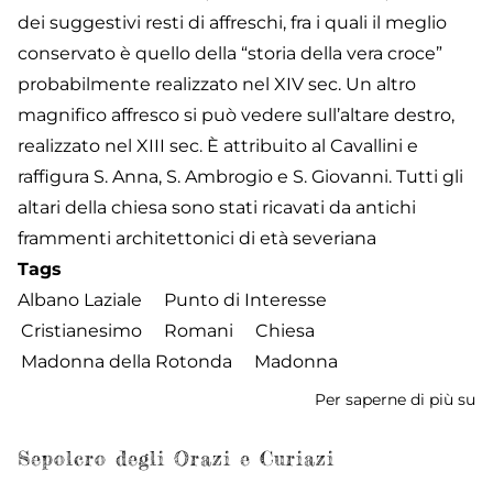
dei suggestivi resti di affreschi, fra i quali il meglio
conservato è quello della “storia della vera croce”
probabilmente realizzato nel XIV sec. Un altro
magnifico affresco si può vedere sull’altare destro,
realizzato nel XIII sec. È attribuito al Cavallini e
raffigura S. Anna, S. Ambrogio e S. Giovanni. Tutti gli
altari della chiesa sono stati ricavati da antichi
frammenti architettonici di età severiana
Tags
Albano Laziale
Punto di Interesse
Cristianesimo
Romani
Chiesa
Madonna della Rotonda
Madonna
Per saperne di più su
Ch
di
Sa
Sepolcro degli Orazi e Curiazi
Ma