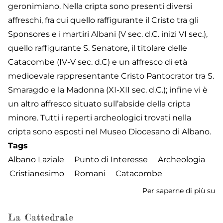
geronimiano. Nella cripta sono presenti diversi
affreschi, fra cui quello raffigurante il Cristo tra gli
Sponsores e i martiri Albani (V sec. d.C. inizi VI sec.),
quello raffigurante S. Senatore, il titolare delle
Catacombe (IV-V sec. d.C) e un affresco di età
medioevale rappresentante Cristo Pantocrator tra S.
Smaragdo e la Madonna (XI-XII sec. d.C.); infine vi è
un altro affresco situato sull’abside della cripta
minore. Tutti i reperti archeologici trovati nella
cripta sono esposti nel Museo Diocesano di Albano.
Tags
Albano Laziale
Punto di Interesse
Archeologia
Cristianesimo
Romani
Catacombe
Per saperne di più su
C
di
S
La Cattedrale