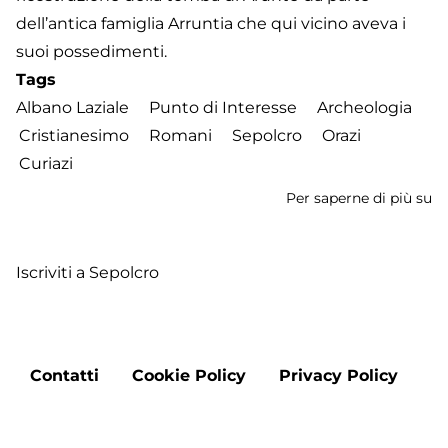
dell’antica famiglia Arruntia che qui vicino aveva i
suoi possedimenti.
Tags
Albano Laziale
Punto di Interesse
Archeologia
Cristianesimo
Romani
Sepolcro
Orazi
Curiazi
Per saperne di più su
Se
de
Or
Iscriviti a Sepolcro
e
Cu
Footer
Contatti
Cookie Policy
Privacy Policy
menu