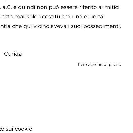
a.C. e quindi non può essere riferito ai mitici
questo mausoleo costituisca una erudita
untia che qui vicino aveva i suoi possedimenti.
Curiazi
Per saperne di più su
Sepol
degli
Orazi
e
Curia
e sui cookie