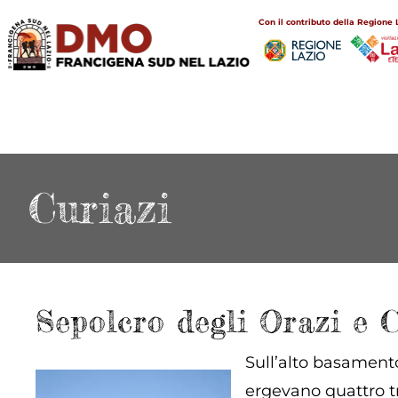
Salta
Main
Con il contributo della Regione 
al
navigation
contenuto
principale
Curiazi
Sepolcro degli Orazi e C
Sull’alto basamento
ergevano quattro tr