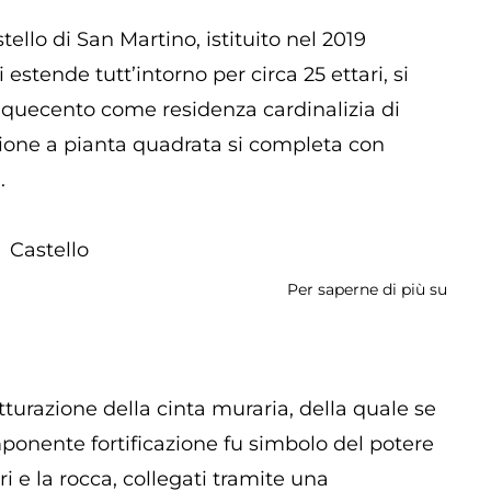
degli
Anton
ello di San Martino, istituito nel 2019
stende tutt’intorno per circa 25 ettari, si
cinquecento come residenza cardinalizia di
zione a pianta quadrata si completa con
.
Castello
Per saperne di più su
Villa
Tolo
Gallio
-
Parc
utturazione della cinta muraria, della quale se
di
imponente fortificazione fu simbolo del potere
San
i e la rocca, collegati tramite una
Marti