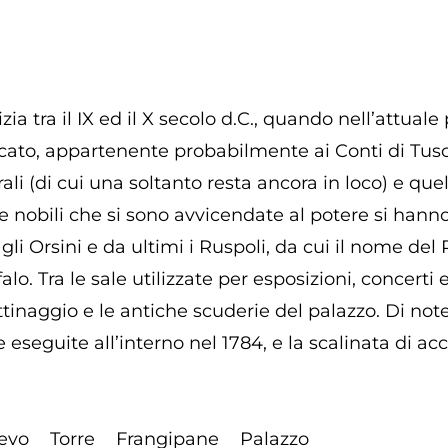
izia tra il IX ed il X secolo d.C., quando nell’attual
ficato, appartenente probabilmente ai Conti di Tus
terali (di cui una soltanto resta ancora in loco) e qu
lie nobili che si sono avvicendate al potere si hanno 
, gli Orsini e da ultimi i Ruspoli, da cui il nome de
alo. Tra le sale utilizzate per esposizioni, concerti
ttinaggio e le antiche scuderie del palazzo. Di not
 eseguite all’interno nel 1784, e la scalinata di ac
evo
Torre
Frangipane
Palazzo