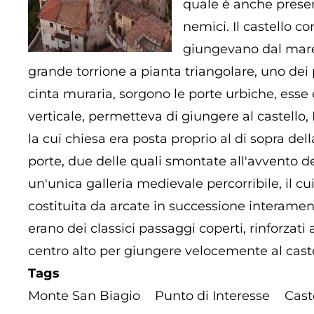
quale è anche present
nemici. Il castello c
giungevano dal mare e
grande torrione a pianta triangolare, uno dei p
cinta muraria, sorgono le porte urbiche, esse 
verticale, permetteva di giungere al castello,
la cui chiesa era posta proprio al di sopra del
porte, due delle quali smontate all'avvento d
un'unica galleria medievale percorribile, il cu
costituita da arcate in successione interament
erano dei classici passaggi coperti, rinforzati a
centro alto per giungere velocemente al caste
Tags
Monte San Biagio
Punto di Interesse
Cast