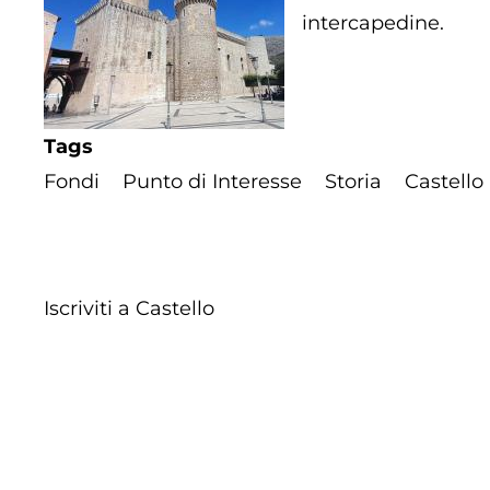
intercapedine.
Tags
Fondi
Punto di Interesse
Storia
Castello
Iscriviti a Castello
Footer
Contatti
Cookie Policy
Privacy Policy