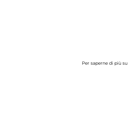
Per saperne di più su
Caste
Caeta
e sui cookie