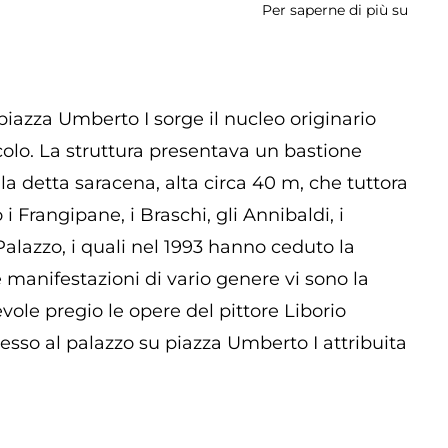
Per saperne di più su
Caste
e
Porte
Urbic
e piazza Umberto I sorge il nucleo originario
colo. La struttura presentava un bastione
ella detta saracena, alta circa 40 m, che tuttora
i Frangipane, i Braschi, gli Annibaldi, i
l Palazzo, i quali nel 1993 hanno ceduto la
 e manifestazioni di vario genere vi sono la
evole pregio le opere del pittore Liborio
cesso al palazzo su piazza Umberto I attribuita