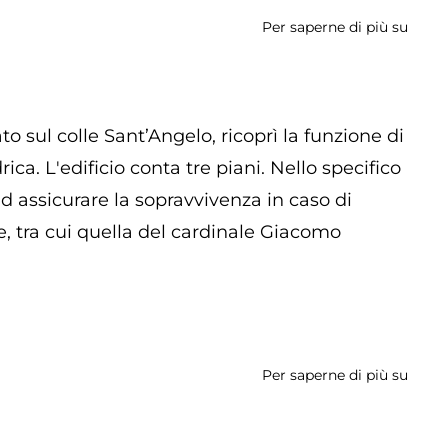
Per saperne di più su
Palaz
Ruspo
to sul colle Sant’Angelo, ricoprì la funzione di
ica. L'edificio conta tre piani. Nello specifico
ad assicurare la sopravvivenza in caso di
e, tra cui quella del cardinale Giacomo
Per saperne di più su
Caste
-
Torre