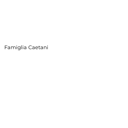
Famiglia Caetani
Aggiorna le preferenz