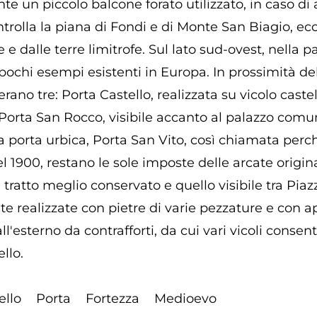
e un piccolo balcone forato utilizzato, in caso di a
ontrolla la piana di Fondi e di Monte San Biagio, ec
 dalle terre limitrofe. Sul lato sud-ovest, nella p
ochi esempi esistenti in Europa. In prossimità dell
erano tre: Porta Castello, realizzata su vicolo cas
 Porta San Rocco, visibile accanto al palazzo comu
la porta urbica, Porta San Vito, così chiamata perch
el 1900, restano le sole imposte delle arcate origi
i tratto meglio conservato e quello visibile tra Piaz
e realizzate con pietre di varie pezzature e con a
ll'esterno da contrafforti, da cui vari vicoli consent
llo.
ello
Porta
Fortezza
Medioevo