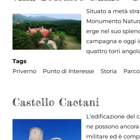
Situato a metà stra
Monumento Naturale 
erge nel suo splend
campagna e oggi in
quattro torri angol
Tags
Priverno
Punto di Interesse
Storia
Parco
Castello Caetani
L'edificazione del c
ne possono ancora s
militare ed è compo