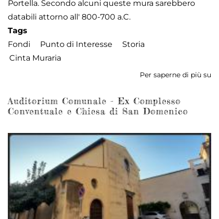
Portella. Secondo alcuni queste mura sarebbero
databili attorno all' 800-700 a.C.
Tags
Fondi
Punto di Interesse
Storia
Cinta Muraria
Per saperne di più su
Le
M
Po
Auditorium Comunale - Ex Complesso
Conventuale e Chiesa di San Domenico