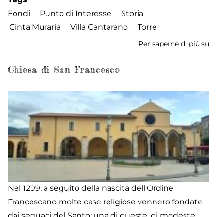
Fondi
Punto di Interesse
Storia
Cinta Muraria
Villa Cantarano
Torre
Per saperne di più su
To
d'
Chiesa di San Francesco
Nel 1209, a seguito della nascita dell'Ordine
Francescano molte case religiose vennero fondate
dai seguaci del Santo; una di queste, di modeste