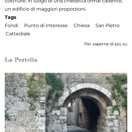
costruire, in luogo di una chiesetta ormai cadente,
un edificio di maggiori proporzioni.
Tags
Fondi
Punto di Interesse
Chiesa
San Pietro
Cattedrale
Per saperne di più su
Ch
di
S
La Portella
Pi