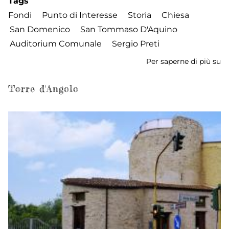
Tags
Fondi
Punto di Interesse
Storia
Chiesa
San Domenico
San Tommaso D'Aquino
Auditorium Comunale
Sergio Preti
Per saperne di più su
A
C
-
Torre d'Angolo
Ex
C
Co
e
Ch
di
S
D