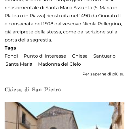
rinascimentale di Santa Maria Assunta (S. Maria in
Platea o in Piazza) ricostruita nel 1490 da Onorato II
e consacrata nel 1508 dal vescovo Nicola Pellegrino,
già arciprete della stessa, come da iscrizione sulla
porta della sagrestia.
Tags
Fondi
Punto di Interesse
Chiesa
Santuario
Santa Maria
Madonna del Cielo
Per saperne di più su
Ch
di
Sa
Chiesa di San Pietro
Ma
-
Sa
de
M