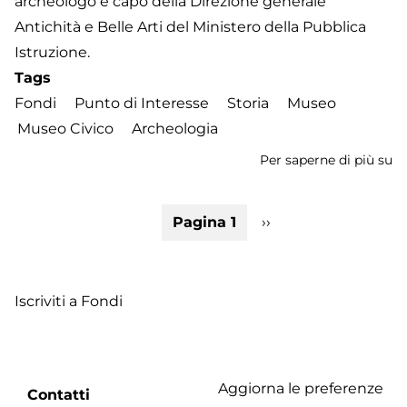
archeologo e capo della Direzione generale
Antichità e Belle Arti del Ministero della Pubblica
Istruzione.
Tags
Fondi
Punto di Interesse
Storia
Museo
Museo Civico
Archeologia
Per saperne di più su
M
Ci
di
Paginazione
Pagina 1
Pagina
››
Fo
successiva
Iscriviti a Fondi
Aggiorna le preferenze
Footer
Contatti