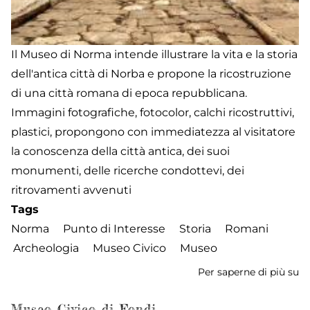
Il Museo di Norma intende illustrare la vita e la storia
dell'antica città di Norba e propone la ricostruzione
di una città romana di epoca repubblicana.
Immagini fotografiche, fotocolor, calchi ricostruttivi,
plastici, propongono con immediatezza al visitatore
la conoscenza della città antica, dei suoi
monumenti, delle ricerche condottevi, dei
ritrovamenti avvenuti
Tags
Norma
Punto di Interesse
Storia
Romani
Archeologia
Museo Civico
Museo
Per saperne di più su
M
Ci
Museo Civico di Fondi