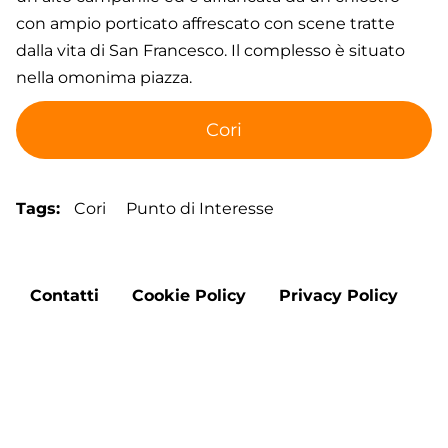
con ampio porticato affrescato con scene tratte
dalla vita di San Francesco. Il complesso è situato
nella omonima piazza.
Cori
Tags
Cori
Punto di Interesse
Footer
Contatti
Cookie Policy
Privacy Policy
menu
Aggiorna le preferenze sui cookie