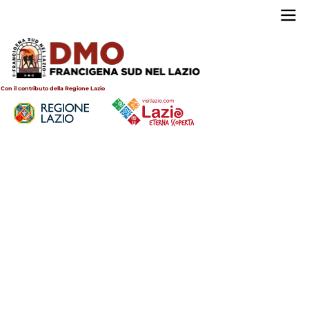
Salta
al
Main
contenuto
navigation
principale
Con il contributo della Regione Lazio