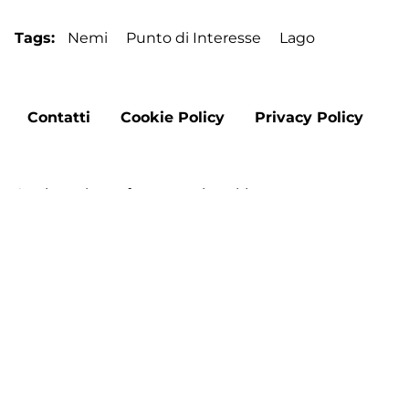
Tags
Nemi
Punto di Interesse
Lago
Footer
Contatti
Cookie Policy
Privacy Policy
menu
Aggiorna le preferenze sui cookie
Copyright © 2026 "DMO Francigena Sud nel Lazio" -
Tutti i diritti riservati