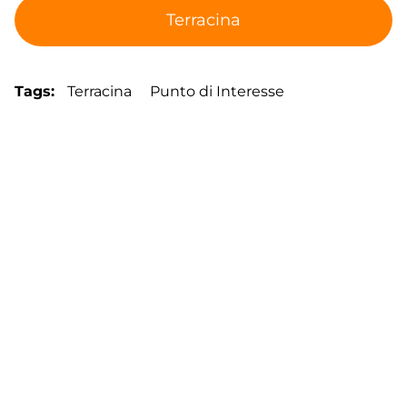
Terracina
Tags
Terracina
Punto di Interesse
Footer
Contatti
Cookie Policy
Privacy Policy
menu
Aggiorna le preferenze sui cookie