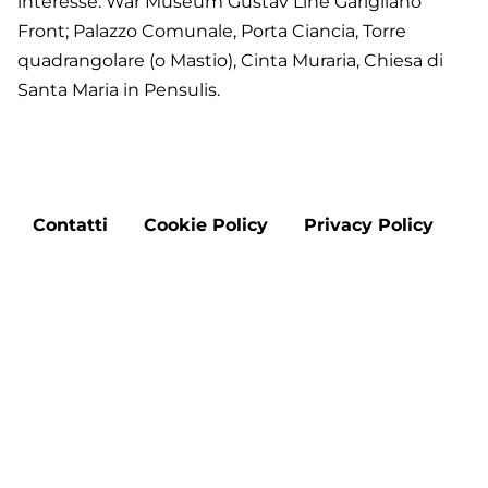
interesse: War Museum Gustav Line Garigliano
Front; Palazzo Comunale, Porta Ciancia, Torre
quadrangolare (o Mastio), Cinta Muraria, Chiesa di
Santa Maria in Pensulis.
Footer
Contatti
Cookie Policy
Privacy Policy
menu
Aggiorna le preferenze sui cookie