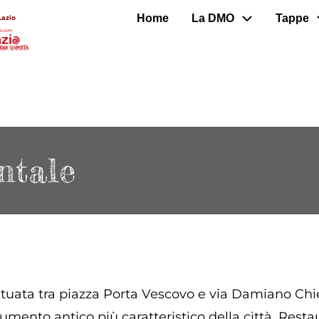
Home
La DMO
Tappe
Lazio
ntale
ituata tra piazza Porta Vescovo e via Damiano Chie
mento antico più caratteristico della città. Restau