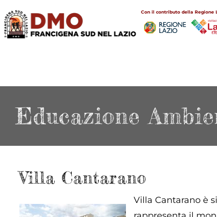
Salta
Main
Con il contributo della Regione 
al
navigation
contenuto
principale
Educazione Ambie
Villa Cantarano
Villa Cantarano è s
rappresenta il monu