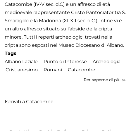
Catacombe (IV-V sec. d.C) e un affresco di età
medioevale rappresentante Cristo Pantocrator tra S.
Smaragdo e la Madonna (XI-XII sec. d.C.); infine vi è
un altro affresco situato sull’abside della cripta
minore. Tutti i reperti archeologici trovati nella
cripta sono esposti nel Museo Diocesano di Albano.
Tags
Albano Laziale
Punto di Interesse
Archeologia
Cristianesimo
Romani
Catacombe
Per saperne di più su
C
di
S
Iscriviti a Catacombe
Se