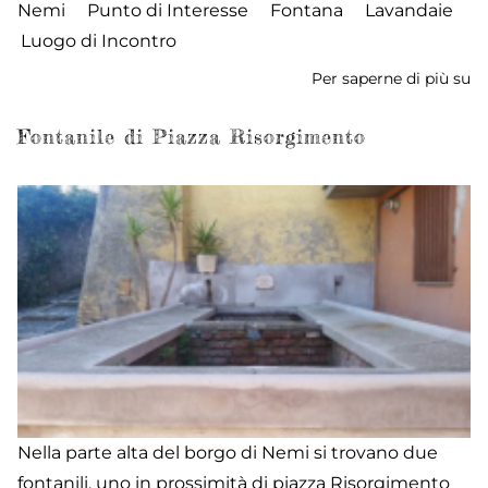
Nemi
Punto di Interesse
Fontana
Lavandaie
Luogo di Incontro
Per saperne di più su
Fo
de
Ri
Fontanile di Piazza Risorgimento
Co
Nella parte alta del borgo di Nemi si trovano due
fontanili, uno in prossimità di piazza Risorgimento