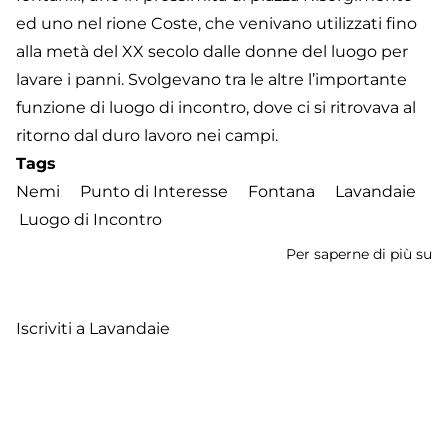
ed uno nel rione Coste, che venivano utilizzati fino
alla metà del XX secolo dalle donne del luogo per
lavare i panni. Svolgevano tra le altre l’importante
funzione di luogo di incontro, dove ci si ritrovava al
ritorno dal duro lavoro nei campi.
Tags
Nemi
Punto di Interesse
Fontana
Lavandaie
Luogo di Incontro
Per saperne di più su
Fo
di
Pi
Iscriviti a Lavandaie
R
Footer
Contatti
Cookie Policy
Privacy Policy