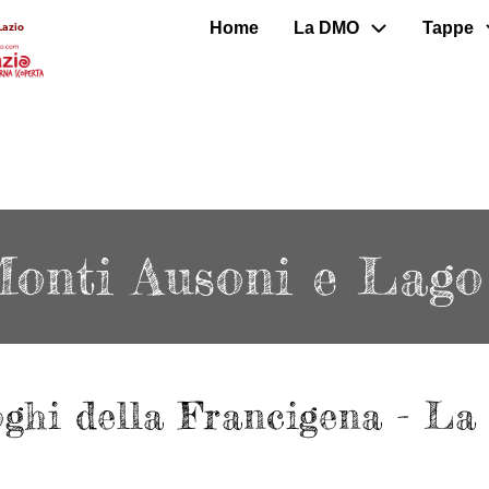
Home
La DMO
Tappe
Lazio
onti Ausoni e Lago
uoghi della Francigena - L