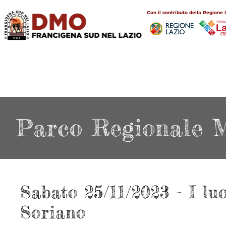
Salta
Main
Con il contributo della Regione 
al
navigation
contenuto
principale
Parco Regionale M
Sabato 25/11/2023 - I l
Soriano