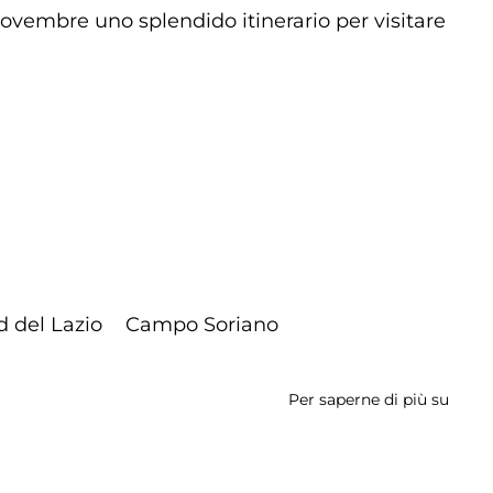
ovembre uno splendido itinerario per visitare
d del Lazio
Campo Soriano
Per saperne di più su
Saba
25/11
-
I