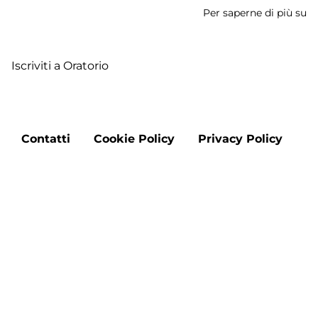
Per saperne di più su
Or
S
R
Iscriviti a Oratorio
Footer
Contatti
Cookie Policy
Privacy Policy
menu
Aggiorna le preferenze sui cookie