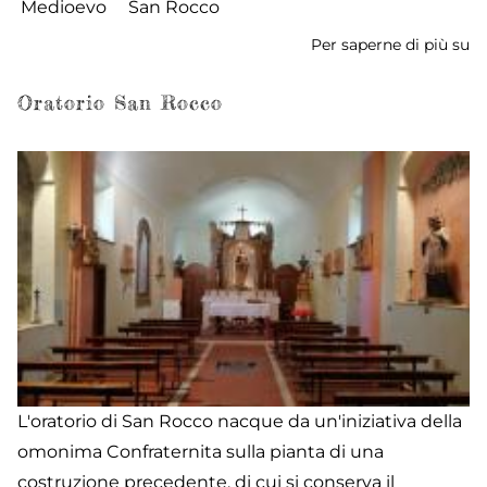
Medioevo
San Rocco
Per saperne di più su
Ch
di
S
Oratorio San Rocco
R
L'oratorio di San Rocco nacque da un'iniziativa della
omonima Confraternita sulla pianta di una
costruzione precedente, di cui si conserva il