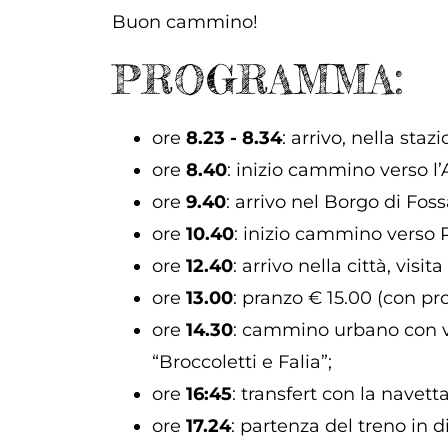
Buon cammino!
PROGRAMMA:
ore
8.23 - 8.34
: arrivo, nella sta
ore
8.40
: inizio cammino verso l
ore
9.40
: arrivo nel Borgo di Fos
ore
10.40
: inizio cammino verso 
ore
12.40
: arrivo nella città, vis
ore
13.00
: pranzo € 15.00 (con prod
ore
14.30
: cammino urbano con vis
“Broccoletti e Falia”;
ore
16:45
: transfert con la navett
ore
17.24
: partenza del treno in 