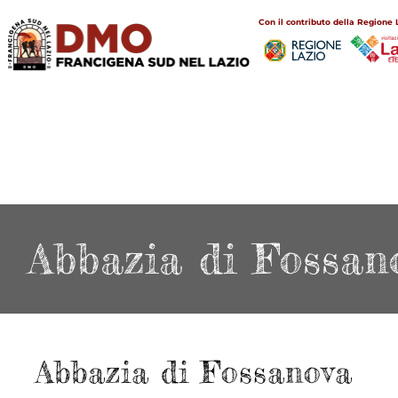
Salta
Main
Con il contributo della Regione 
al
navigation
contenuto
principale
Abbazia di Fossan
Abbazia di Fossanova