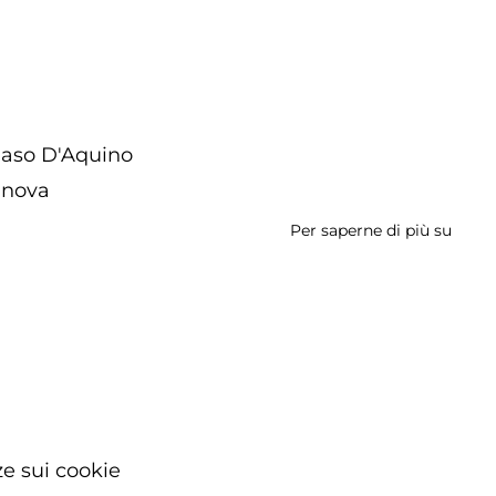
aso D'Aquino
anova
Per saperne di più su
Dome
12/03
-
I
luogh
della
Franc
-
Prive
e sui cookie