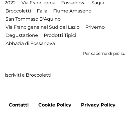
2022
Via Francigena
Fossanova
Sagra
Broccoletti
Falia
Fiume Amaseno
San Tommaso D'Aquino
Via Francigena nel Sud del Lazio
Priverno
Degustazione
Prodotti Tipici
Abbazia di Fossanova
Per saperne di più su
D
12
-
Iscriviti a Broccoletti
I
lu
de
Fr
Footer
-
Contatti
Cookie Policy
Privacy Policy
menu
Pr
Aggiorna le preferenze sui cookie