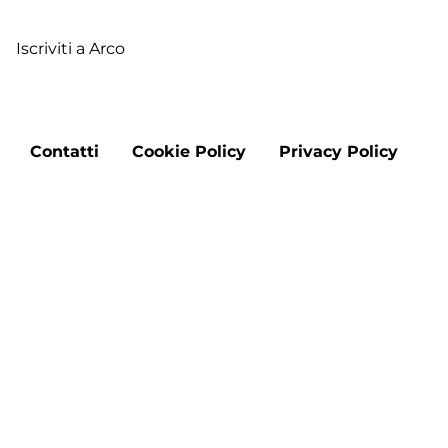
Pe
Iscriviti a Arco
Footer
Contatti
Cookie Policy
Privacy Policy
menu
Aggiorna le preferenze sui cookie
Copyright © 2026 "DMO Francigena Sud nel Lazio" -