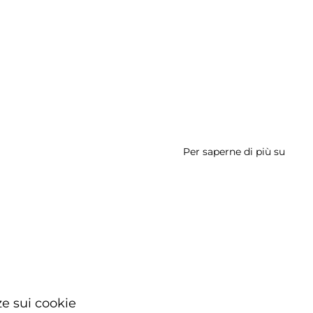
Per saperne di più su
Arcu
da
Pete
e sui cookie