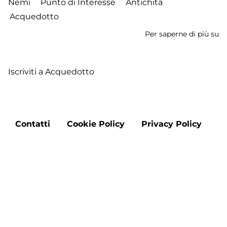
Nemi
Punto di Interesse
Antichità
Acquedotto
Per saperne di più su
Em
Iscriviti a Acquedotto
Footer
Contatti
Cookie Policy
Privacy Policy
menu
Aggiorna le preferenze sui cookie