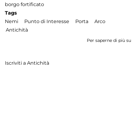
borgo fortificato
Tags
Nemi
Punto di Interesse
Porta
Arco
Antichità
Per saperne di più su
A
d
Pe
Iscriviti a Antichità
Footer
Contatti
Cookie Policy
Privacy Policy
menu
Aggiorna le preferenze sui cookie