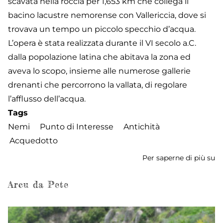
scavata nella roccia per 1,653 km che collega il
bacino lacustre nemorense con Vallericcia, dove si
trovava un tempo un piccolo specchio d’acqua.
L’opera è stata realizzata durante il VI secolo a.C.
dalla popolazione latina che abitava la zona ed
aveva lo scopo, insieme alle numerose gallerie
drenanti che percorrono la vallata, di regolare
l’afflusso dell’acqua.
Tags
Nemi
Punto di Interesse
Antichità
Acquedotto
Per saperne di più su
Em
Arcu da Pete