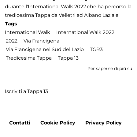
durante l'International Walk 2022 che ha percorso la
tredicesima Tappa da Velletri ad Albano Laziale
Tags
International Walk
International Walk 2022
2022
Via Francigena
Via Francigena nel Sud del Lazio
TGR3
Tredicesima Tappa
Tappa 13
Per saperne di più su
In
W
2
Iscriviti a Tappa 13
-
Tr
T
d
Footer
Ve
Contatti
Cookie Policy
Privacy Policy
menu
a