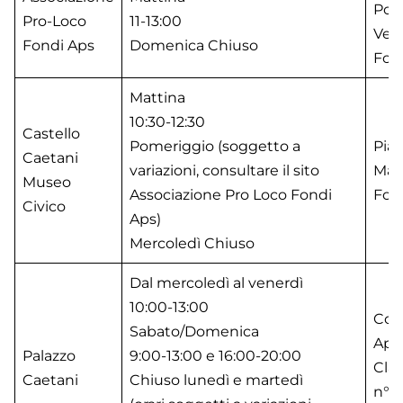
Por
Pro-Loco
11-13:00
Ves
Fondi Aps
Domenica Chiuso
Fond
Mattina
10:30-12:30
Castello
Pomeriggio (soggetto a
Piaz
Caetani
variazioni, consultare il sito
Matt
Museo
Associazione Pro Loco Fondi
Fond
Civico
Aps
)
Mercoledì Chiuso
Dal mercoledì al venerdì
10:00-13:00
Cor
Sabato/Domenica
App
Palazzo
9:00-13:00 e 16:00-20:00
Cla
Caetani
Chiuso lunedì e martedì
n° 3