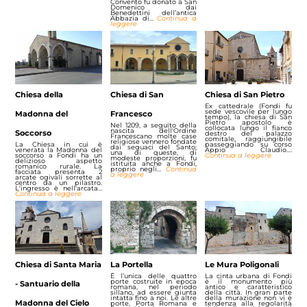
Convento fu donato a San
Domenico dai
Benedettini dell’antica
Abbazia di…
Continua a
leggere
Chiesa della
Chiesa di San
Chiesa di San Pietro
Ex cattedrale (Fondi fu
sede vescovile per lungo
Madonna del
Francesco
tempo), la chiesa di San
Pietro apostolo è
Nel 1209, a seguito della
collocata lungo il fianco
nascita dell'Ordine
Soccorso
destro del palazzo
Francescano molte case
comitale, raggiungibile
religiose vennero fondate
La Chiesa in cui è
passeggiando su corso
dai seguaci del Santo;
venerata la Madonna del
Appio Claudio.…
una di queste, di
soccorso a Fondi ha un
Continua a leggere
modeste proporzioni, fu
delizioso aspetto
istituita anche a Fondi,
romanico rurale. La
proprio negli…
Continua
facciata presenta 2
a leggere
arcate ogivali sorrette al
centro da un pilastro.
L'ingresso è nell'arcata…
Continua a leggere
Chiesa di Santa Maria
La Portella
Le Mura Poligonali
È l’unica delle quattro
La cinta urbana di Fondi
porte costruite in epoca
è il monumento più
- Santuario della
romana, nel periodo
antico e caratteristico
sillano, ad essere giunta
della città. In gran parte
intatta fino a noi. Le altre
della murazione non vi è
Madonna del Cielo
porte, Porta Romana e
tendenza alla regolarità