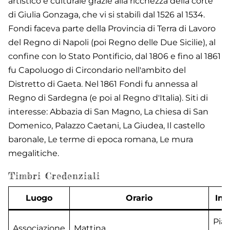
artistico e culturale grazie alla ricchezza della corte
di Giulia Gonzaga, che vi si stabilì dal 1526 al 1534.
Fondi faceva parte della Provincia di Terra di Lavoro
del Regno di Napoli (poi Regno delle Due Sicilie), al
confine con lo Stato Pontificio, dal 1806 e fino al 1861
fu Capoluogo di Circondario nell'ambito del
Distretto di Gaeta. Nel 1861 Fondi fu annessa al
Regno di Sardegna (e poi al Regno d'Italia). Siti di
interesse: Abbazia di San Magno, La chiesa di San
Domenico, Palazzo Caetani, La Giudea, Il castello
baronale, Le terme di epoca romana, Le mura
megalitiche.
Timbri Credenziali
Luogo
Orario
Ind
Piaz
Associazione
Mattina