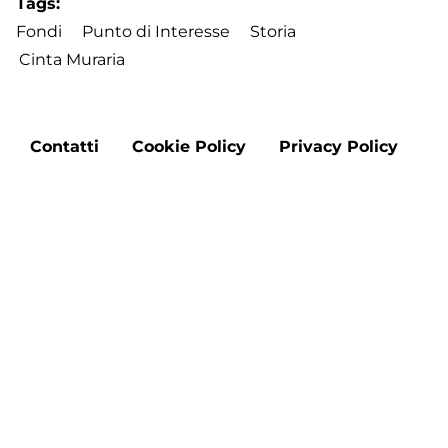
Tags
Fondi
Punto di Interesse
Storia
Cinta Muraria
Footer
Contatti
Cookie Policy
Privacy Policy
menu
Aggiorna le preferenze sui cookie