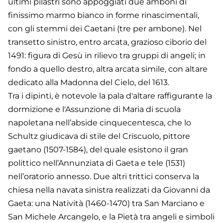
ultimi pilastri sono appoggiati due amboni di
finissimo marmo bianco in forme rinascimentali,
con gli stemmi dei Caetani (tre per ambone). Nel
transetto sinistro, entro arcata, grazioso ciborio del
1491: figura di Gesù in rilievo tra gruppi di angeli; in
fondo a quello destro, altra arcata simile, con altare
dedicato alla Madonna del Cielo, del 1613.
Tra i dipinti, è notevole la pala d'altare raffigurante la
dormizione e l'Assunzione di Maria di scuola
napoletana nell’abside cinquecentesca, che lo
Schultz giudicava di stile del Criscuolo, pittore
gaetano (1507-1584), del quale esistono il gran
polittico nell’Annunziata di Gaeta e tele (1531)
nell’oratorio annesso. Due altri trittici conserva la
chiesa nella navata sinistra realizzati da Giovanni da
Gaeta: una Natività (1460-1470) tra San Marciano e
San Michele Arcangelo, e la Pietà tra angeli e simboli