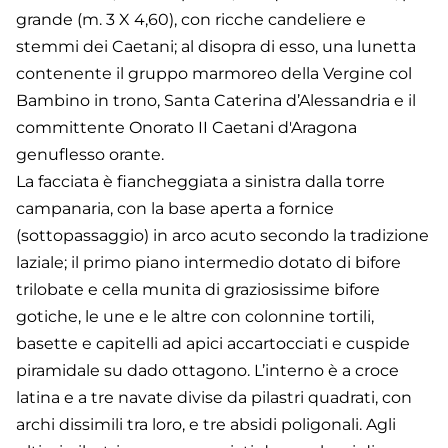
grande (m. 3 X 4,60), con ricche candeliere e
stemmi dei Caetani; al disopra di esso, una lunetta
contenente il gruppo marmoreo della Vergine col
Bambino in trono, Santa Caterina d’Alessandria e il
committente Onorato II Caetani d'Aragona
genuflesso orante.
La facciata è fiancheggiata a sinistra dalla torre
campanaria, con la base aperta a fornice
(sottopassaggio) in arco acuto secondo la tradizione
laziale; il primo piano intermedio dotato di bifore
trilobate e cella munita di graziosissime bifore
gotiche, le une e le altre con colonnine tortili,
basette e capitelli ad apici accartocciati e cuspide
piramidale su dado ottagono. L’interno è a croce
latina e a tre navate divise da pilastri quadrati, con
archi dissimili tra loro, e tre absidi poligonali. Agli