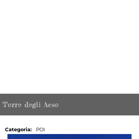
Torre degli Acso
Categoria
POI