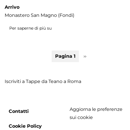
Arrivo
Monastero San Magno (Fondi)
Per saperne di più su
Tappa
5:
Itri
-
Paginazione
Pagina 1
Pagina
››
Fondi
successiva
-
Monastero
San
Iscriviti a Tappe da Teano a Roma
Magno
Aggiorna le preferenze
Footer
Contatti
sui cookie
menu
Cookie Policy