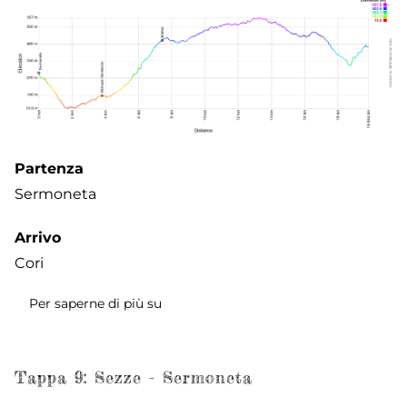
Partenza
Sermoneta
Arrivo
Cori
Per saperne di più su
Tappa
10:
Sermoneta
-
Tappa 9: Sezze - Sermoneta
Norma