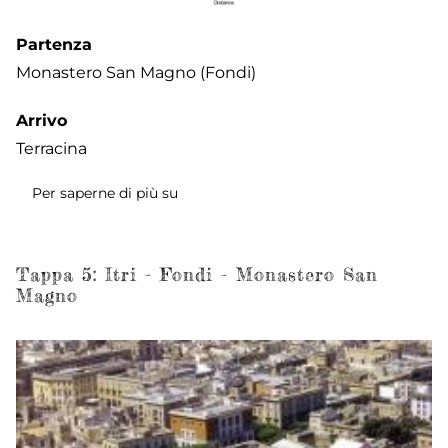
Partenza
Monastero San Magno (Fondi)
Arrivo
Terracina
Per saperne di più su
Tappa
6a:
Monastero
San
Tappa 5: Itri - Fondi - Monastero San
Magno
Magno
(Fondi)
-
Monte
San
Biagio
-