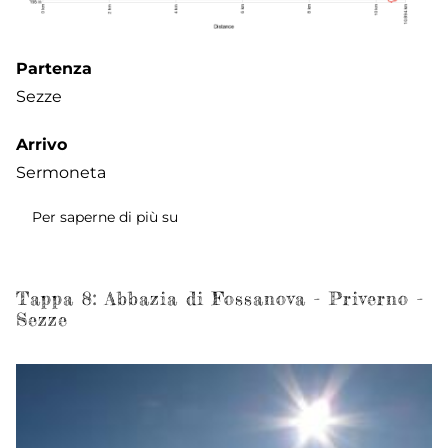
Partenza
Sezze
Arrivo
Sermoneta
Per saperne di più su
Tappa
9:
Sezze
-
Tappa 8: Abbazia di Fossanova - Priverno -
Sezze
Sermoneta