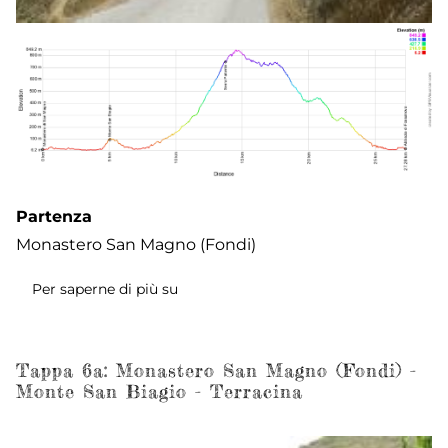
Partenza
Monastero San Magno (Fondi)
Per saperne di più su
Tappa
6b:
Monastero
San
Tappa 6a: Monastero San Magno (Fondi) -
Monte San Biagio - Terracina
Magno
(Fondi)
-