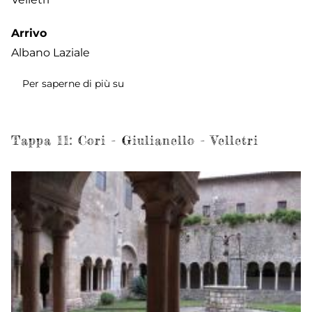
Arrivo
Albano Laziale
Per saperne di più su
Tappa
12:
Velletri
-
Tappa 11: Cori - Giulianello - Velletri
Nemi
-
Albano