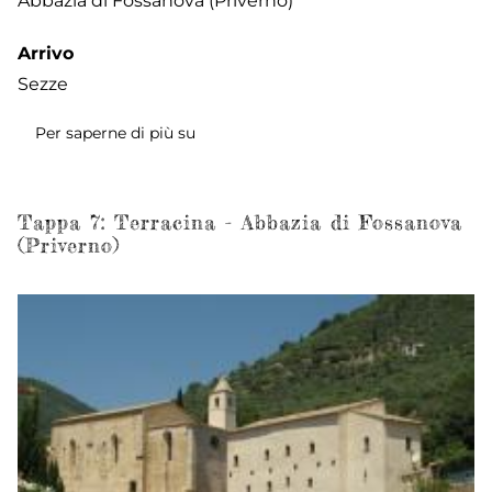
Abbazia di Fossanova (Priverno)
Arrivo
Sezze
Per saperne di più su
Tappa
8:
Abbazia
di
Tappa 7: Terracina - Abbazia di Fossanova
(Priverno)
Fossanova
-
Priverno
-
Sezze