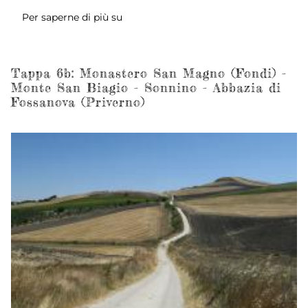
Per saperne di più su
Tappa
7:
Terracina
-
Tappa 6b: Monastero San Magno (Fondi) -
Monte San Biagio - Sonnino - Abbazia di
Abbazia
Fossanova (Priverno)
di
Fossanova
(Priverno)