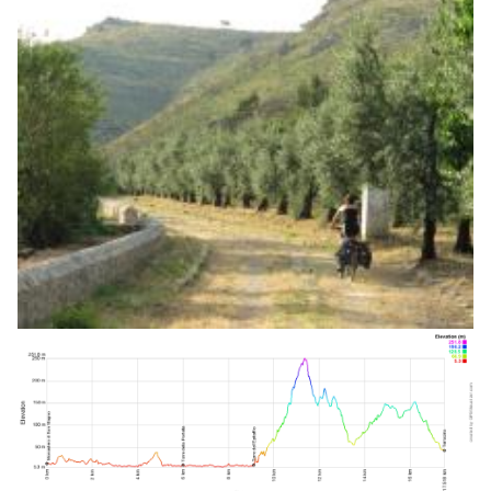
Monte
San
Biagio
-
Sonnino
-
Abbazia
di
Fossanova
(Priverno)