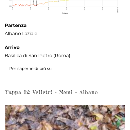
Partenza
Albano Laziale
Arrivo
Basilica di San Pietro (Roma)
Per saperne di più su
Tappa
13:
Albano
-
Tappa 12: Velletri - Nemi - Albano
Castel
Gandolfo
-
Roma