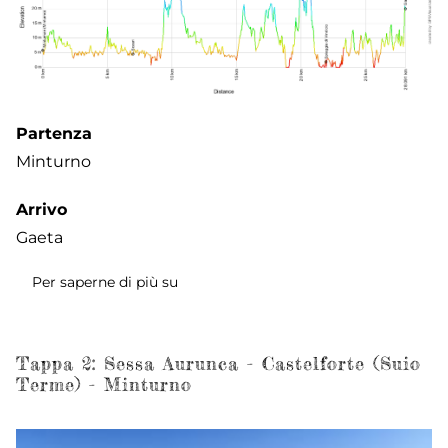
Partenza
Minturno
Arrivo
Gaeta
Per saperne di più su
Tappa
3:
Minturnae
(Minturno)
Tappa 2: Sessa Aurunca - Castelforte (Suio
Terme) - Minturno
-
Formia
-