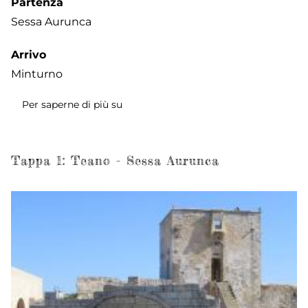
Partenza
Sessa Aurunca
Arrivo
Minturno
Per saperne di più su
Tappa
2:
Sessa
Aurunca
Tappa 1: Teano - Sessa Aurunca
-
Castelforte
(Suio
Terme)
-
Minturno