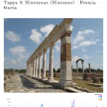
-
Tappa 3: Minturnae (Minturno) - Formia -
Gaeta
Itri