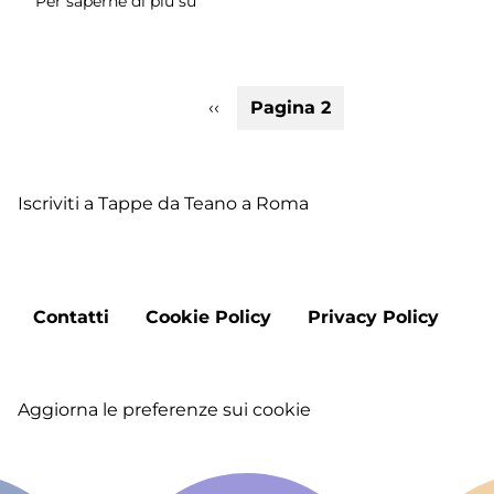
Per saperne di più su
Tappa
1:
Teano
-
Paginazione
Pagina
‹‹
Pagina 2
Sessa
precedente
Aurunca
Iscriviti a Tappe da Teano a Roma
Footer
Contatti
Cookie Policy
Privacy Policy
menu
Aggiorna le preferenze sui cookie