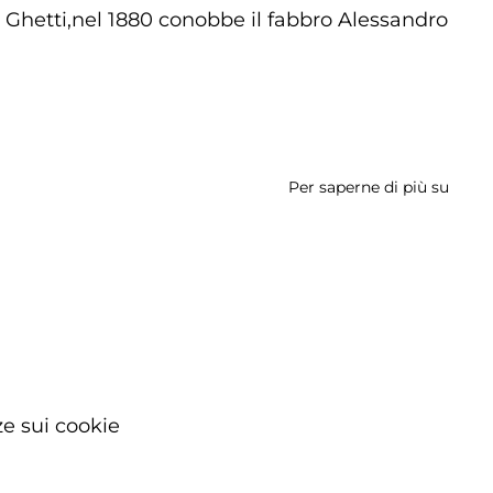
 Ghetti,nel 1880 conobbe il fabbro Alessandro
Per saperne di più su
Scuol
Elem
Rosa
Malto
Musso
e sui cookie