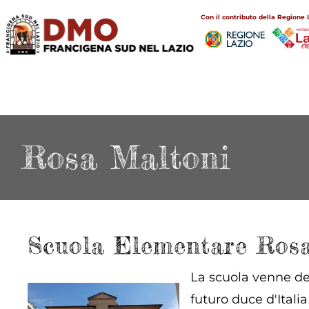
Salta
Main
Con il contributo della Regione 
al
navigation
contenuto
principale
Rosa Maltoni
Scuola Elementare Rosa
La scuola venne ded
futuro duce d'Itali