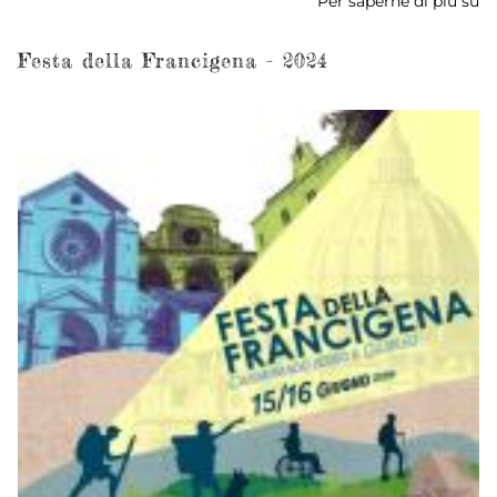
Per saperne di più su
Fe
de
Fr
Festa della Francigena - 2024
-
2