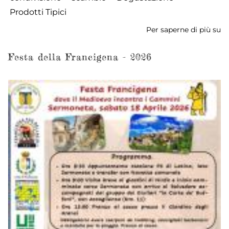
Prodotti Tipici
Per saperne di più su
Fe
de
Fr
Festa della Francigena - 2026
-
2
-
G
Fi