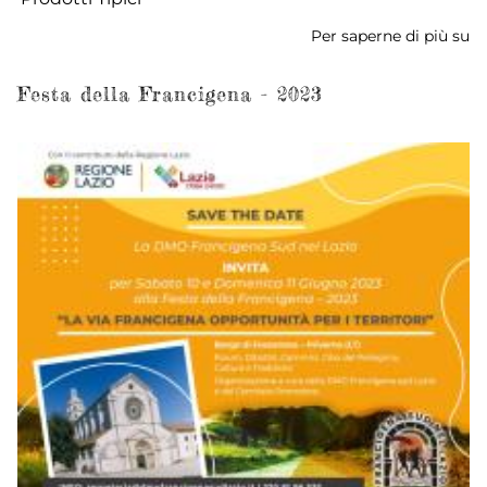
Per saperne di più su
Ra
de
Fe
Festa della Francigena - 2023
de
Fr
-
G
2