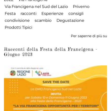
Via Francigena nel Sud del Lazio
Priverno
Festa
racconti
Esperienze
consigli
condivisione
scambio
Degustazione
Prodotti Tipici
Per saperne di più su
Fe
de
Fr
Racconti della Festa della Francigena -
Giugno 2023
-
2