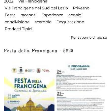
2022
Via Francigena
Via Francigena nel Sud del Lazio
Priverno
Festa
racconti
Esperienze
consigli
condivisione
scambio
Degustazione
Prodotti Tipici
Per saperne di più su
Fe
de
Fr
Festa della Francigena - 2025
-
2