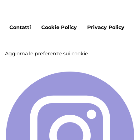
-
A
Fe
Footer
Contatti
Cookie Policy
Privacy Policy
menu
Aggiorna le preferenze sui cookie