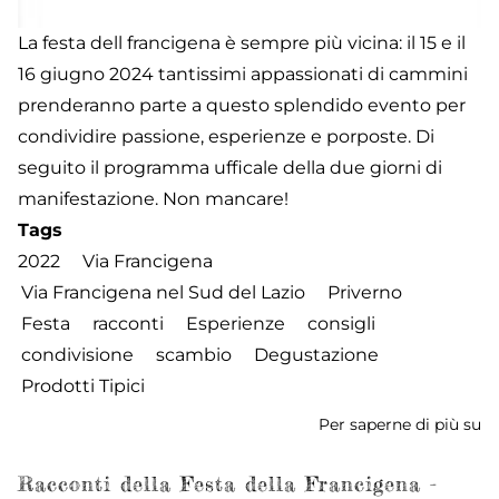
La festa dell francigena è sempre più vicina: il 15 e il
16 giugno 2024 tantissimi appassionati di cammini
prenderanno parte a questo splendido evento per
condividire passione, esperienze e porposte. Di
seguito il programma ufficale della due giorni di
manifestazione. Non mancare!
Tags
2022
Via Francigena
Via Francigena nel Sud del Lazio
Priverno
Festa
racconti
Esperienze
consigli
condivisione
scambio
Degustazione
Prodotti Tipici
Per saperne di più su
Fe
de
Fr
Racconti della Festa della Francigena -