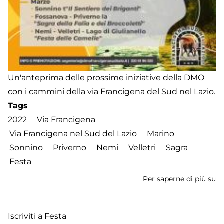
Un'anteprima delle prossime iniziative della DMO
con i cammini della via Francigena del Sud nel Lazio.
Tags
2022
Via Francigena
Via Francigena nel Sud del Lazio
Marino
Sonnino
Priverno
Nemi
Velletri
Sagra
Festa
Per saperne di più su
I
lu
de
Iscriviti a Festa
Fr