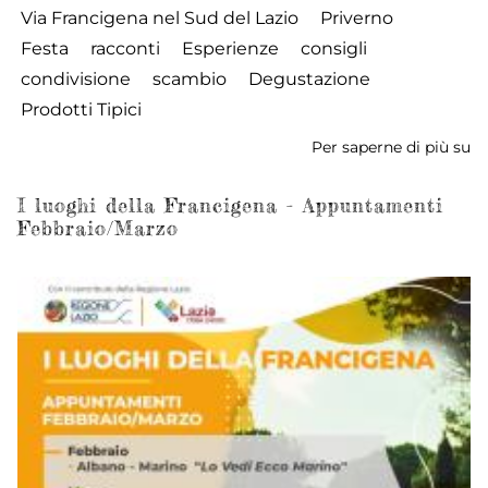
Via Francigena nel Sud del Lazio
Priverno
Festa
racconti
Esperienze
consigli
condivisione
scambio
Degustazione
Prodotti Tipici
Per saperne di più su
Fe
de
Fr
I luoghi della Francigena - Appuntamenti
Febbraio/Marzo
-
2