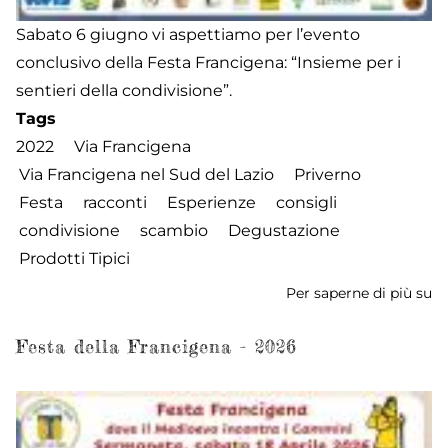
Sabato 6 giugno vi aspettiamo per l’evento
conclusivo della Festa Francigena: “Insieme per i
sentieri della condivisione”.
Tags
2022
Via Francigena
Via Francigena nel Sud del Lazio
Priverno
Festa
racconti
Esperienze
consigli
condivisione
scambio
Degustazione
Prodotti Tipici
Per saperne di più su
Fe
de
Fr
Festa della Francigena - 2026
-
2
-
G