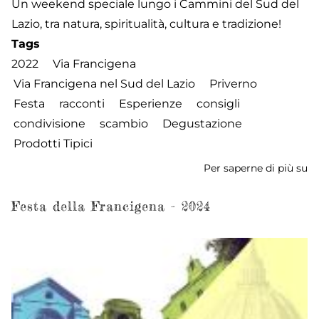
Un weekend speciale lungo i Cammini del Sud del
Lazio, tra natura, spiritualità, cultura e tradizione!
Tags
2022
Via Francigena
Via Francigena nel Sud del Lazio
Priverno
Festa
racconti
Esperienze
consigli
condivisione
scambio
Degustazione
Prodotti Tipici
Per saperne di più su
Fe
de
Fr
Festa della Francigena - 2024
-
2