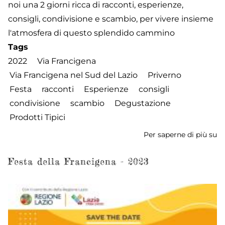
noi una 2 giorni ricca di racconti, esperienze,
consigli, condivisione e scambio, per vivere insieme
l'atmosfera di questo splendido cammino
Tags
2022
Via Francigena
Via Francigena nel Sud del Lazio
Priverno
Festa
racconti
Esperienze
consigli
condivisione
scambio
Degustazione
Prodotti Tipici
Per saperne di più su
Ra
de
Fe
Festa della Francigena - 2023
de
Fr
-
G
2