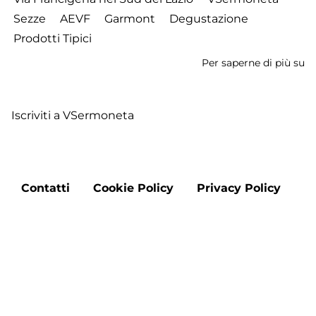
Sezze
AEVF
Garmont
Degustazione
Prodotti Tipici
Per saperne di più su
C
c
No
Iscriviti a VSermoneta
d
Se
a
S
Footer
-
Contatti
Cookie Policy
Privacy Policy
menu
S
2
Ap
Aggiorna le preferenze sui cookie