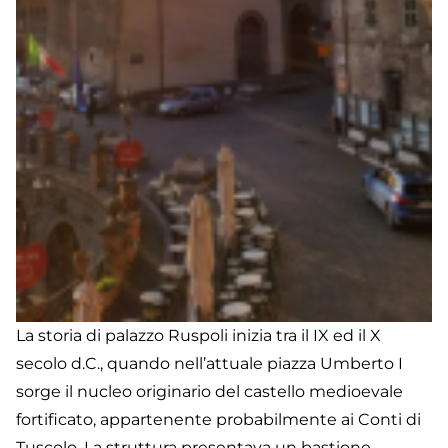
La storia di palazzo Ruspoli inizia tra il IX ed il X
secolo d.C., quando nell’attuale piazza Umberto I
sorge il nucleo originario del castello medioevale
fortificato, appartenente probabilmente ai Conti di
Tuscolo. La struttura presentava un bastione