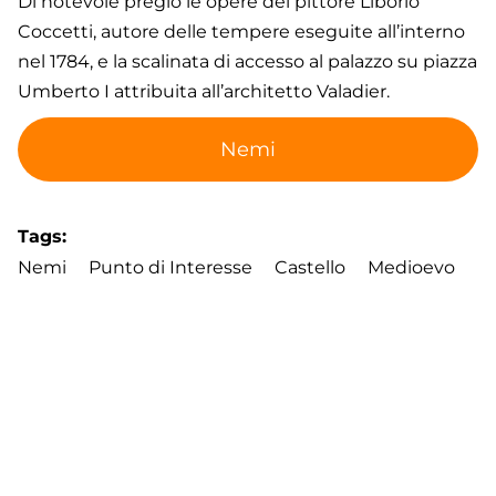
Di notevole pregio le opere del pittore Liborio
Coccetti, autore delle tempere eseguite all’interno
nel 1784, e la scalinata di accesso al palazzo su piazza
Umberto I attribuita all’architetto Valadier.
Nemi
Tags
Nemi
Punto di Interesse
Castello
Medioevo
Torre
Frangipane
Palazzo
Footer
Contatti
Cookie Policy
Privacy Policy
menu
Aggiorna le preferenze sui cookie