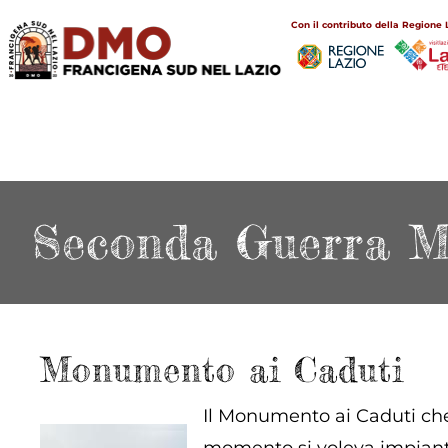
Salta
Main
Con il contributo della Regione 
al
navigation
contenuto
principale
Seconda Guerra M
Monumento ai Caduti
Il Monumento ai Caduti che