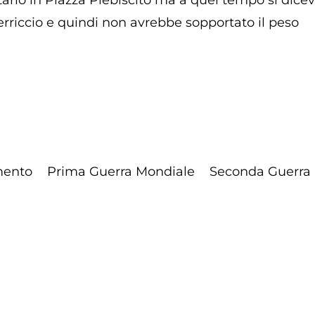
lo in Piazza Plebiscito ma a quel tempo si diceva
terriccio e quindi non avrebbe sopportato il peso
ento
Prima Guerra Mondiale
Seconda Guerra