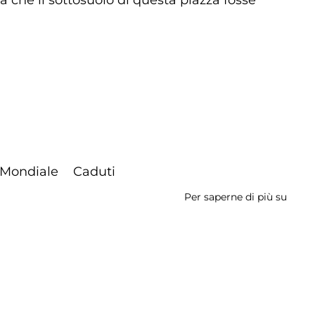
 che il sottosuolo di questa piazza fosse
 Mondiale
Caduti
Per saperne di più su
Monu
ai
Cadut