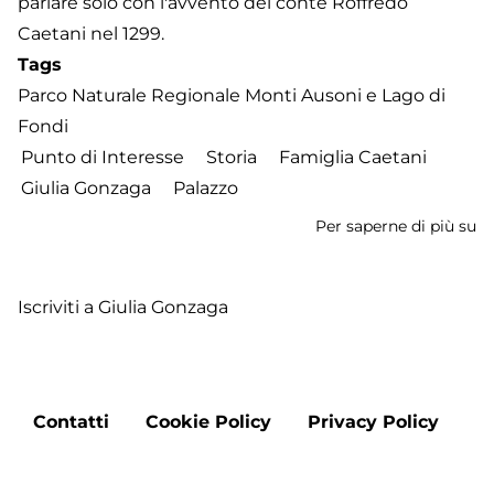
parlare solo con l'avvento del conte Roffredo
Caetani nel 1299.
Tags
Parco Naturale Regionale Monti Ausoni e Lago di
Fondi
Punto di Interesse
Storia
Famiglia Caetani
Giulia Gonzaga
Palazzo
Per saperne di più su
Pa
Ca
Iscriviti a Giulia Gonzaga
Footer
Contatti
Cookie Policy
Privacy Policy
menu