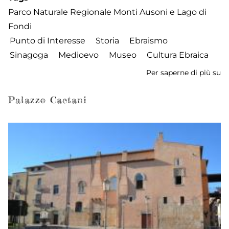
Parco Naturale Regionale Monti Ausoni e Lago di
Fondi
Punto di Interesse
Storia
Ebraismo
Sinagoga
Medioevo
Museo
Cultura Ebraica
Per saperne di più su
M
de
M
Palazzo Caetani
Eb