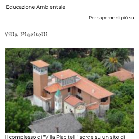
Educazione Ambientale
Per saperne di più su
Vi
Ca
Villa Placitelli
Il complesso di "Villa Placitelli" sorge su un sito di