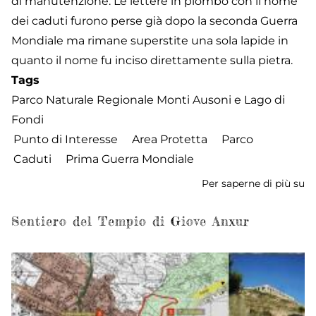
di manutenzione. Le lettere in piombo con il nome
dei caduti furono perse già dopo la seconda Guerra
Mondiale ma rimane superstite una sola lapide in
quanto il nome fu inciso direttamente sulla pietra.
Tags
Parco Naturale Regionale Monti Ausoni e Lago di
Fondi
Punto di Interesse
Area Protetta
Parco
Caduti
Prima Guerra Mondiale
Per saperne di più su
P
de
R
Sentiero del Tempio di Giove Anxur