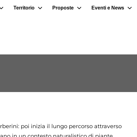
Territorio
Proposte
Eventi e News
berini: poi inizia il lungo percorso attraverso
dano in un contesto naturalistico di piante