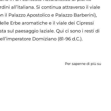
ini all’italiana. Si continua attraverso il viale
on il Palazzo Apostolico e Palazzo Barberini),
 delle Erbe aromatiche e il viale dei Cipressi
a sul paesaggio laziale. Qui ci sono i resti di
ll’imperatore Domiziano (81-96 d.C.).
Per saperne di più su
Giard
della
Villa
Barbe