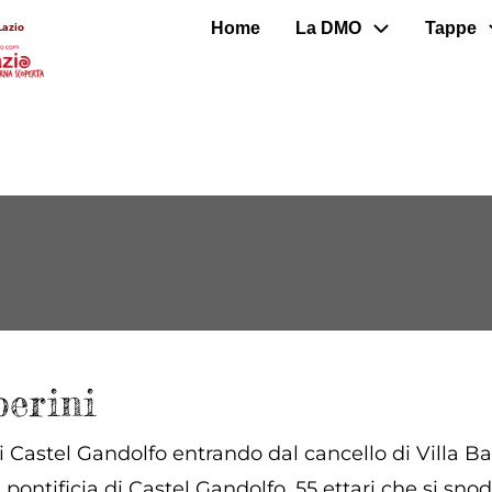
Home
La DMO
Tappe
Lazio
berini
di Castel Gandolfo entrando dal cancello di Villa Bar
 pontificia di Castel Gandolfo. 55 ettari che si sno