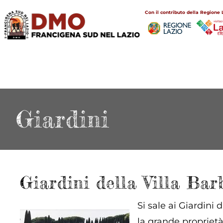
Salta
Main
Con il contributo della Regione 
al
navigation
contenuto
principale
Giardini
Giardini della Villa Bar
Si sale ai Giardini 
la grande proprietà