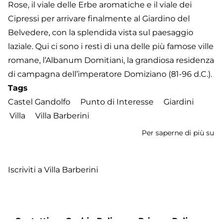
Rose, il viale delle Erbe aromatiche e il viale dei
Cipressi per arrivare finalmente al Giardino del
Belvedere, con la splendida vista sul paesaggio
laziale. Qui ci sono i resti di una delle più famose ville
romane, l’Albanum Domitiani, la grandiosa residenza
di campagna dell’imperatore Domiziano (81-96 d.C.).
Tags
Castel Gandolfo
Punto di Interesse
Giardini
Villa
Villa Barberini
Per saperne di più su
Gi
de
Vi
Iscriviti a Villa Barberini
Ba
Footer
Contatti
Cookie Policy
Privacy Policy