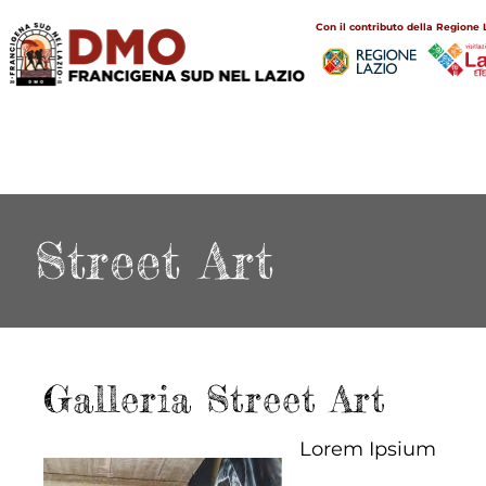
Salta
Main
Con il contributo della Regione 
al
navigation
contenuto
principale
Street Art
Galleria Street Art
Lorem Ipsium