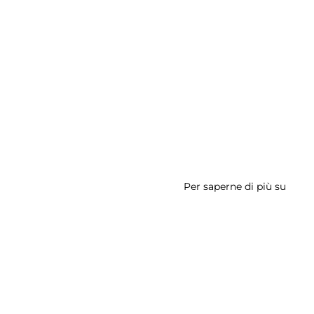
Per saperne di più su
Galler
Stree
Art