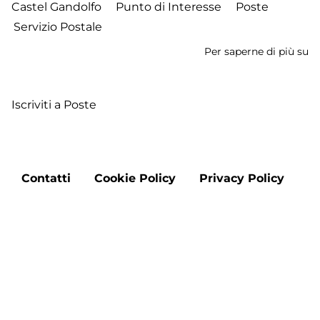
Castel Gandolfo
Punto di Interesse
Poste
Servizio Postale
Per saperne di più su
B
de
Le
Iscriviti a Poste
Footer
Contatti
Cookie Policy
Privacy Policy
menu
Aggiorna le preferenze sui cookie